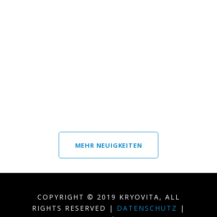
Dank der Kältekammer – keine
Schmerzen
READ MORE
MEHR NEUIGKEITEN
COPYRIGHT © 2019 KRYOVITA, ALL
RIGHTS RESERVED |
DATENSCHUTZ
|