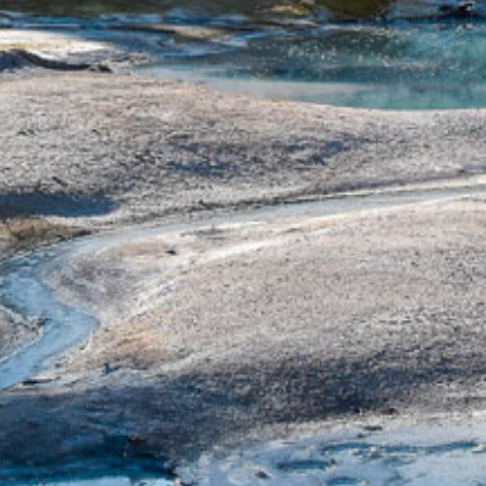
299
€
JETZT ANFRAGEN!