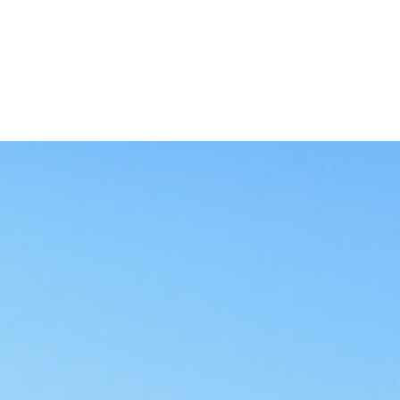
unseren anderen
Angeboten im Avita
Fitness und Gesundheit
Erfahre Mehr
PREISE?
FRAGEN SIE UNS NACH
LAUFENDEN