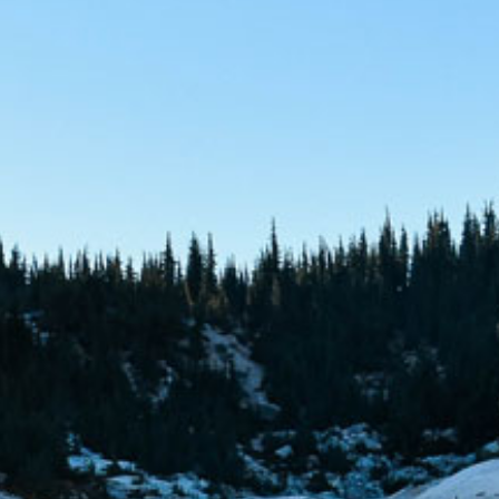
SONDERAKTIONEN!
Jetzt anrufen: 0173 9369028
EIN AREAL
z.B. Bauch
199
€