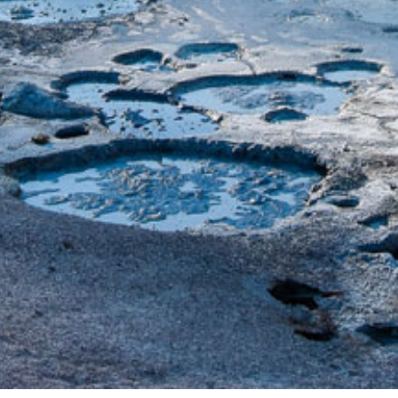
3 AREALE
z.B. Bauch und Hüften
399
€
JETZT ANFRAGEN