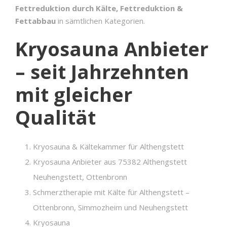
Fettreduktion durch Kälte, Fettreduktion &
Fettabbau
in sämtlichen Kategorien.
Kryosauna Anbieter
– seit Jahrzehnten
mit gleicher
Qualität
Kryosauna & Kältekammer für Althengstett
Kryosauna Anbieter aus 75382 Althengstett
Neuhengstett, Ottenbronn
Schmerztherapie mit Kälte für Althengstett –
Ottenbronn, Simmozheim und Neuhengstett
Kryosauna