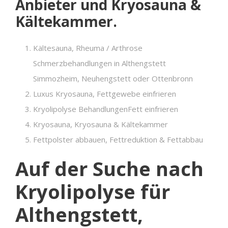
Anbieter und Kryosauna &
Kältekammer.
Kältesauna, Rheuma / Arthrose
Schmerzbehandlungen in Althengstett
Simmozheim, Neuhengstett oder Ottenbronn
Luxus Kryosauna, Fettgewebe einfrieren
Kryolipolyse BehandlungenFett einfrieren
Kryosauna, Kryosauna & Kältekammer
Fettpolster abbauen, Fettreduktion & Fettabbau
Auf der Suche nach
Kryolipolyse für
Althengstett,