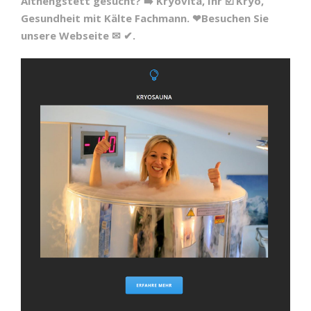
Althengstett gesucht? ➡️ Kryovita, Ihr ☑️ Kryo,
Gesundheit mit Kälte Fachmann. ❤Besuchen Sie
unsere Webseite ✉ ✔.