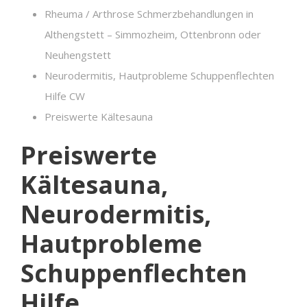
Rheuma / Arthrose Schmerzbehandlungen in
Althengstett – Simmozheim, Ottenbronn oder
Neuhengstett
Neurodermitis, Hautprobleme Schuppenflechten
Hilfe CW
Preiswerte Kältesauna
Preiswerte
Kältesauna,
Neurodermitis,
Hautprobleme
Schuppenflechten
Hilfe,