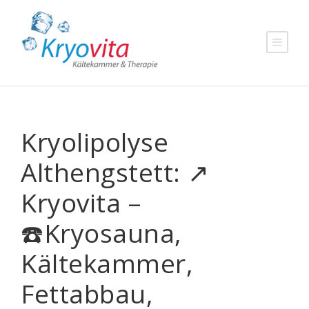
Kryolipolyse
Althengstett: ↗️
Kryovita –
☎️Kryosauna,
Kältekammer,
Fettabbau,