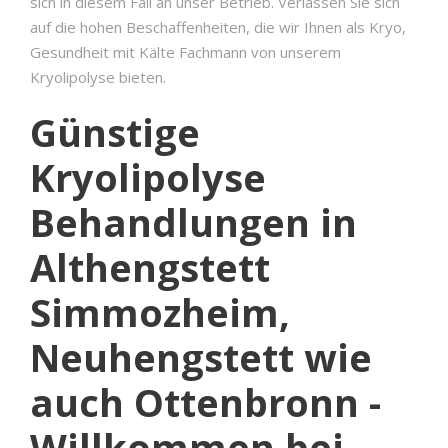
sich in diesem Fall an unser Betrieb. Verlassen Sie sich
auf die hohen Beschaffenheiten, die wir Ihnen als Kryo,
Gesundheit mit Kälte Fachmann von unserem
Kryolipolyse bieten.
Günstige
Kryolipolyse
Behandlungen in
Althengstett
Simmozheim,
Neuhengstett wie
auch Ottenbronn -
Willkommen bei