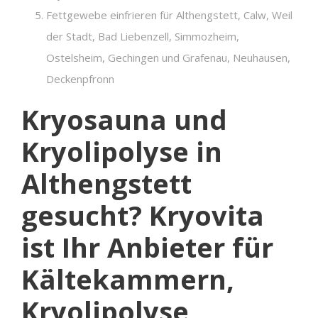
Fettgewebe einfrieren für Althengstett, Calw, Weil
der Stadt, Bad Liebenzell, Simmozheim,
Ostelsheim, Gechingen und Grafenau, Neuhausen,
Deckenpfronn
Kryosauna und
Kryolipolyse in
Althengstett
gesucht? Kryovita
ist Ihr Anbieter für
Kältekammern,
Kryolipolyse