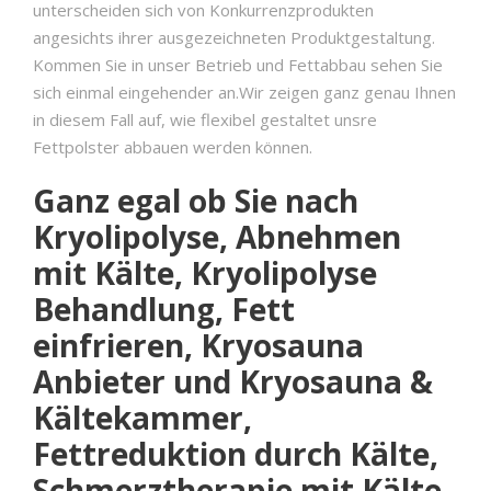
unterscheiden sich von Konkurrenzprodukten
angesichts ihrer ausgezeichneten Produktgestaltung.
Kommen Sie in unser Betrieb und Fettabbau sehen Sie
sich einmal eingehender an.Wir zeigen ganz genau Ihnen
in diesem Fall auf, wie flexibel gestaltet unsre
Fettpolster abbauen werden können.
Ganz egal ob Sie nach
Kryolipolyse, Abnehmen
mit Kälte, Kryolipolyse
Behandlung, Fett
einfrieren, Kryosauna
Anbieter und Kryosauna &
Kältekammer,
Fettreduktion durch Kälte,
Schmerztherapie mit Kälte,