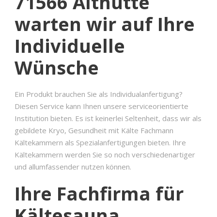
71566 Althütte
warten wir auf Ihre
Individuelle
Wünsche
Ein Produkt brauchen Sie als Individualanfertigung?
Diesen Service kann Ihnen unsere serviceorientierte
Institution bieten. Es ist keinerlei Seltenheit, dass wir als
gebildete Kryo, Gesundheit mit Kälte Fachmann
Kältekammern als Spezialanfertigungen bieten. Ihre
Kältekammern werden Sie so noch verschiedenartiger
und allumfassender nutzen können.
Ihre Fachfirma für
Kältesauna