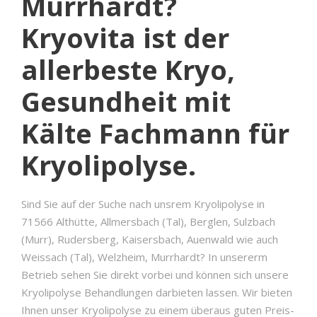
Murrhardt?
Kryovita ist der
allerbeste Kryo,
Gesundheit mit
Kälte Fachmann für
Kryolipolyse.
Sind Sie auf der Suche nach unsrem Kryolipolyse in
71566 Althütte, Allmersbach (Tal), Berglen, Sulzbach
(Murr), Rudersberg, Kaisersbach, Auenwald wie auch
Weissach (Tal), Welzheim, Murrhardt? In unsererm
Betrieb sehen Sie direkt vorbei und können sich unsere
Kryolipolyse Behandlungen darbieten lassen. Wir bieten
Ihnen unser Kryolipolyse zu einem überaus guten Preis-