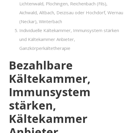
Lichtenwald, Plochingen, Reichenbach (Fils),
Aichwald, Altbach, Deizisau oder Hochdorf, Wernau
(Neckar), Winterbach
Individuelle Kältekammer, Immunsystem stärken
und Kältekammer Anbieter,
Ganzkörperkältetherapie
Bezahlbare
Kältekammer,
Immunsystem
stärken,
Kältekammer
Anbieter,