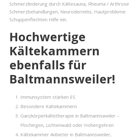
Schmerzlinderung durch Kältesauna, Rheuma / Arthrose
Schmerzbehandlungen, Neurodermitis, Hautprobleme
Schuppenflechten Hilfe ein.
Hochwertige
Kältekammern
ebenfalls für
Baltmannsweiler!
Immunsystem stärken ES
Besondere Kältekammern
Ganzkörperkältetherapie in Baltmannsweiler –
Plochingen, Lichtenwald oder Hohengehren
Kältekammer Anbieter in Baltmannsweiler,