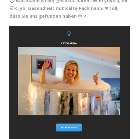
⭕ Baltmannsweiler gesucht haben: ➡️ Kryovita, Ihr
☑️ Kryo, Gesundheit mit Kälte Fachmann. ❤Toll,
dass Sie uns gefunden haben ✉ ✔.