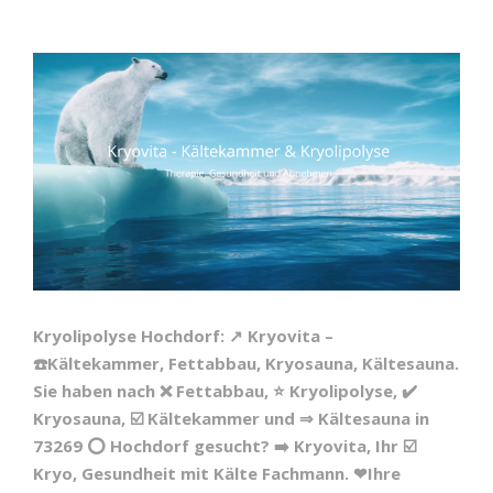
Kryolipolyse Hochdorf: ↗️ Kryovita –
☎️Kältekammer, Fettabbau, Kryosauna, Kältesauna.
Sie haben nach ❌ Fettabbau, ⭐ Kryolipolyse, ✔️
Kryosauna, ☑️ Kältekammer und ⇒ Kältesauna in
73269 ⭕ Hochdorf gesucht? ➡️ Kryovita, Ihr ☑️
Kryo, Gesundheit mit Kälte Fachmann. ❤Ihre