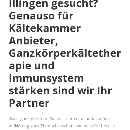
Illingen gesucht?
Genauso für
Kältekammer
Anbieter,
Ganzkörperkältether
apie und
Immunsystem
stärken sind wir Ihr
Partner
Ganz ganz gleich ob Sie vor allem eine umfassende
Aufklärung zum Thema brauchen, wie auch Sie bereits