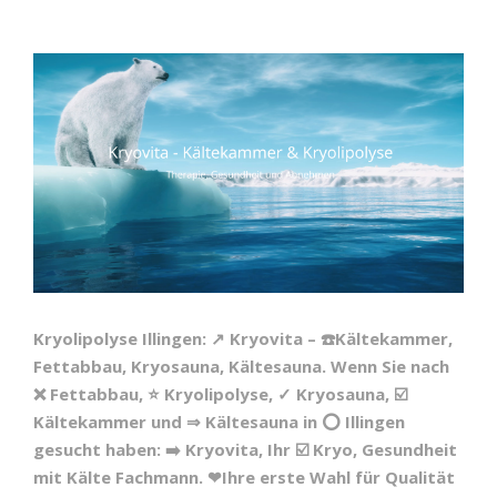
Kryolipolyse Illingen: ↗️ Kryovita – ☎️Kältekammer,
Fettabbau, Kryosauna, Kältesauna. Wenn Sie nach
❌ Fettabbau, ⭐ Kryolipolyse, ✓ Kryosauna, ☑️
Kältekammer und ⇒ Kältesauna in ⭕ Illingen
gesucht haben: ➡️ Kryovita, Ihr ☑️ Kryo, Gesundheit
mit Kälte Fachmann. ❤Ihre erste Wahl für Qualität