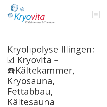
Kryolipolyse Illingen:
☑️ Kryovita –
☎️Kältekammer,
Kryosauna,
Fettabbau,
Kältesauna