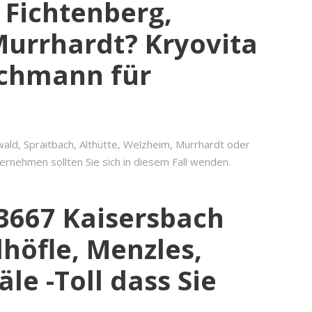
 Fichtenberg,
Murrhardt? Kryovita
Fachmann für
ald, Spraitbach, Althütte, Welzheim, Murrhardt oder
rnehmen sollten Sie sich in diesem Fall wenden.
3667 Kaisersbach
höfle, Menzles,
e -Toll dass Sie