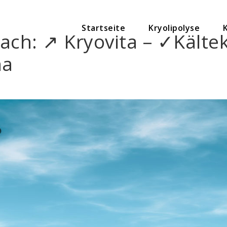
Startseite
Kryolipolyse
bach: ↗️ Kryovita – ✓Käl
na