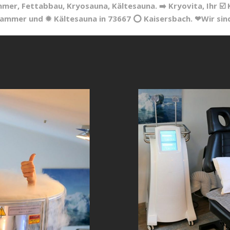
mmer, Fettabbau, Kryosauna, Kältesauna. ➡️ Kryovita, Ihr ☑️
kammer und ✹ Kältesauna in 73667 ⭕ Kaisersbach. ❤Wir sind