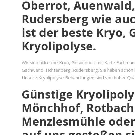
Oberrot, Auenwald,
Rudersberg wie auc
ist der beste Kryo,
Kryolipolyse.
Wir sind hilfreiche Kryo, Gesundheit mit Kälte Fachma
Gschwend, Fichtenberg, Rudersberg. Sie haben schon la
Unsere Kryolipolyse Behandlungen sind von hoher Quali
Günstige Kryolipol
Mönchhof, Rotbachh
Menzlesmühle oder S
auf uns gestoßen s