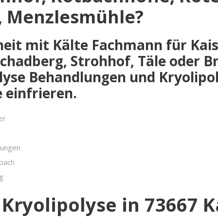
, Menzlesmühle?
heit mit Kälte Fachmann für Kai
hadberg, Strohhof, Täle oder Br
lyse Behandlungen und Kryolipo
einfrieren.
er
lungen
sbach
g
Kryolipolyse in 73667 K