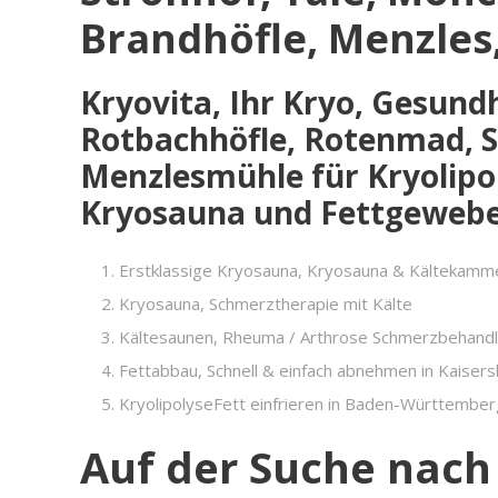
Brandhöfle, Menzles
Kryovita, Ihr Kryo, Gesund
Rotbachhöfle, Rotenmad, Sc
Menzlesmühle für Kryolipo
Kryosauna und Fettgewebe 
Erstklassige Kryosauna, Kryosauna & Kältekamm
Kryosauna, Schmerztherapie mit Kälte
Kältesaunen, Rheuma / Arthrose Schmerzbehand
Fettabbau, Schnell & einfach abnehmen in Kaiser
KryolipolyseFett einfrieren in Baden-Württember
Auf der Suche nach 