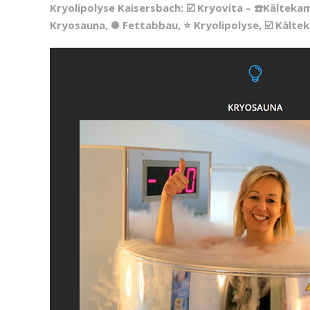
Kryolipolyse Kaisersbach: ☑️ Kryovita – ☎️Kälteka
Kryosauna, ✺ Fettabbau, ⭐ Kryolipolyse, ☑️ Kälte