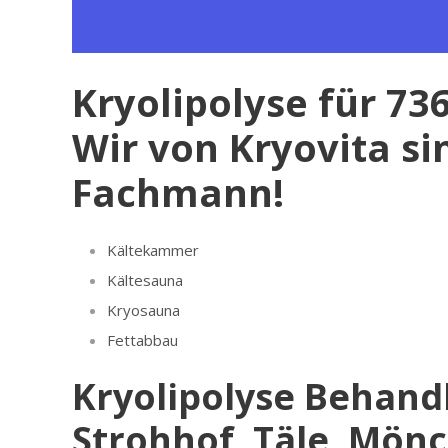
Kryolipolyse für 7
Wir von Kryovita si
Fachmann!
Kältekammer
Kältesauna
Kryosauna
Fettabbau
Kryolipolyse Behand
Strohhof, Täle, Mön