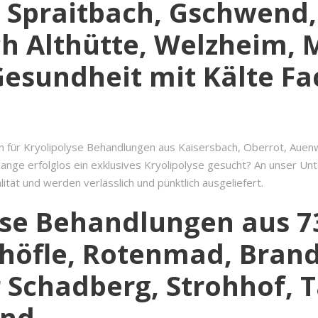
 Spraitbach, Gschwend,
h Althütte, Welzheim, 
 Gesundheit mit Kälte 
nn für Kryolipolyse Behandlungen aus Kaisersbach, Oberrot, Auenw
nge erfolglos ein exklusives Kryolipolyse gesucht? An unser Unte
tät und werden verlässlich und pünktlich ausgeliefert.
yse Behandlungen aus 7
öfle, Rotenmad, Brand
chadberg, Strohhof, Täl
ind