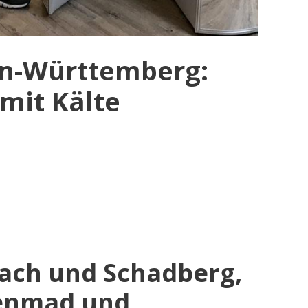
den-Württemberg:
 mit Kälte
bach und Schadberg,
tenmad und