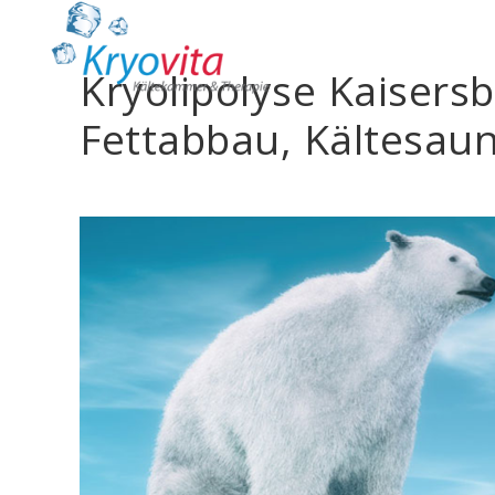
Kryolipolyse Kaisers
Fettabbau, Kältesau