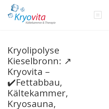
Kryolipolyse
Kieselbronn: ↗️
Kryovita –
✔️Fettabbau,
Kältekammer,
Kryosauna,