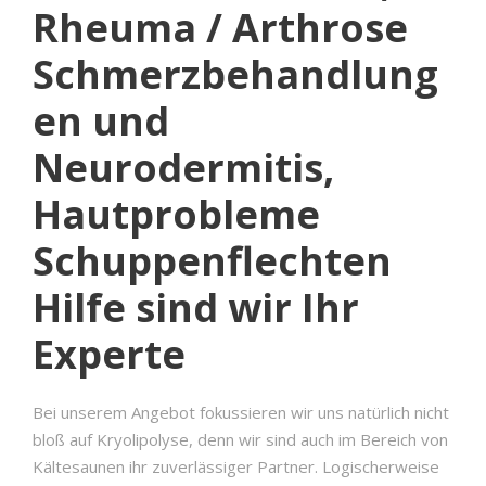
Rheuma / Arthrose
Schmerzbehandlung
en und
Neurodermitis,
Hautprobleme
Schuppenflechten
Hilfe sind wir Ihr
Experte
Bei unserem Angebot fokussieren wir uns natürlich nicht
bloß auf Kryolipolyse, denn wir sind auch im Bereich von
Kältesaunen ihr zuverlässiger Partner. Logischerweise