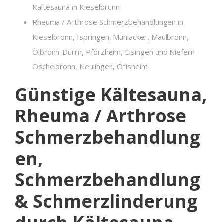
Kältesauna in Kieselbronn
Rheuma / Arthrose Schmerzbehandlungen in
Kieselbronn, Ispringen, Mühlacker, Maulbronn,
Ölbronn-Dürrn, Pforzheim, Eisingen und Niefern-
Öschelbronn, Neulingen, Ötisheim
Günstige Kältesauna,
Rheuma / Arthrose
Schmerzbehandlung
en,
Schmerzbehandlung
& Schmerzlinderung