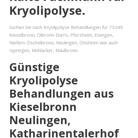
Kryolipolyse.
Suchen Sie nach Kryolipolyse Behandlungen für 75249
Kieselbronn, Ölbronn-Dürrn, Pforzheim, Eisingen,
Niefern-Öschelbronn, Neulingen, Ötisheim wie auch
Ispringen, Mühlacker, Maulbronn.
Günstige
Kryolipolyse
Behandlungen aus
Kieselbronn
Neulingen,
Katharinentalerhof