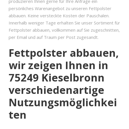
produzieren Ihnen gerne für Ihre Anfrage ein
persönliches Warenangebot zu unseren Fettpolster
abbauen. Keine versteckte Kosten der Pauschalen.
Innerhalb weniger Tage erhalten Sie unser Sortiment für
Fettpolster abbauen, vollkommen auf Sie zugeschnitten,
per Email und auf Traum per Post zugesandt.
Fettpolster abbauen,
wir zeigen Ihnen in
75249 Kieselbronn
verschiedenartige
Nutzungsmöglichkei
ten