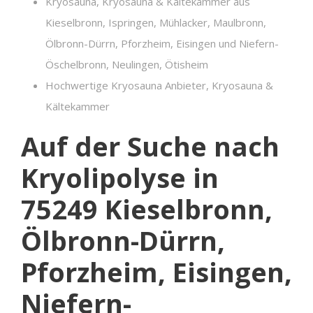
Kryosauna, Kryosauna & Kältekammer aus
Kieselbronn, Ispringen, Mühlacker, Maulbronn,
Ölbronn-Dürrn, Pforzheim, Eisingen und Niefern-
Öschelbronn, Neulingen, Ötisheim
Hochwertige Kryosauna Anbieter, Kryosauna &
Kältekammer
Auf der Suche nach
Kryolipolyse in
75249 Kieselbronn,
Ölbronn-Dürrn,
Pforzheim, Eisingen,
Niefern-