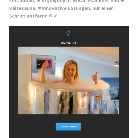
Fettabbau, ★ Kryolipolyse, ☑️ Kältekammer und ✹
Kältesauna. ❤Innovative Lösungen, nur einen
Schritt entfernt ✉ ✔.