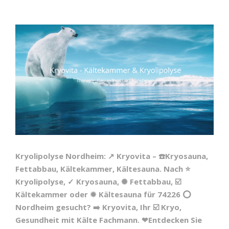
Kryolipolyse Nordheim: ↗️ Kryovita – ☎️Kryosauna,
Fettabbau, Kältekammer, Kältesauna. Nach ⭐
Kryolipolyse, ✓ Kryosauna, ✺ Fettabbau, ☑️
Kältekammer oder ✹ Kältesauna für 74226 ⭕
Nordheim gesucht? ➡️ Kryovita, Ihr ☑️ Kryo,
Gesundheit mit Kälte Fachmann. ❤Entdecken Sie