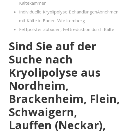
Kältekammer
Individuelle Kryolipolyse BehandlungenAbnehmen
mit Kälte in Baden-Württemberg
Fettpolster abbauen, Fettreduktion durch Kälte
Sind Sie auf der
Suche nach
Kryolipolyse aus
Nordheim,
Brackenheim, Flein,
Schwaigern,
Lauffen (Neckar),