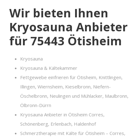
Wir bieten Ihnen
Kryosauna Anbieter
für 75443 Ötisheim
Kryosauna
Kryosauna & Kältekammer
Fettgewebe einfrieren für Ötisheim, Knittlingen,
Illingen, Wiernsheim, Kieselbronn, Niefern-
Öschelbronn, Neulingen und Mühlacker, Maulbronn,
Ölbronn-Dürrn
Kryosauna Anbieter in Ötisheim Corres,
Schönenberg, Erlenbach, Haldenhof
Schmerztherapie mit Kälte für Ötisheim – Corres,