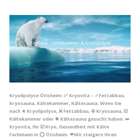
Kryolipolyse Ötisheim: ✅ Kryovita – ✓Fettabbau,
Kryosauna, Kältekammer, Kältesauna. Wenn Sie
nach ★ Kryolipolyse, ❌ Fettabbau, ♻ Kryosauna, ☑️
Kältekammer oder ✹ Kältesauna gesucht haben: ➡️
Kryovita, Ihr ☑️ Kryo, Gesundheit mit Kälte
Fachmann in ⭕ Ötisheim. ❤Wir steigern Ihren