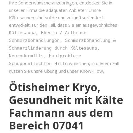
Ihre Sonderwünsche anzubringen, entdecken Sie in
unserer Firma die adäquaten Anbieter. Unsre
Kältesaunen sind solide und zukunftsorientiert
entwickelt. Für den Fall, dass Sie ein ausgewöhnliches
Kältesauna, Rheuma / Arthrose
Schmerzbehandlungen, Schmerzbehandlung &
Schmerzlinderung durch Kältesauna,
Neurodermitis, Hautprobleme
wünschen, in diesem Fall
Schuppenflechten Hilfe
nutzen Sie unsre Übung und unser Know-How.
Ötisheimer Kryo,
Gesundheit mit Kälte
Fachmann aus dem
Bereich 07041