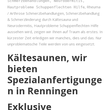
Schmerzbehandlungen, Neurodermitis,
, Rheuma
Hautprobleme Schuppenflechten Hilfe
/ Arthrose Schmerzbehandlungen, Schmerzbehandlung
& Schmerzlinderung durch Kältesauna und
Neurodermitis, Hautprobleme Schuppenflechten Hilfe
aussehen wird, zeigen wir Ihnen auf Traum als erstes. In
kürzester Zeit erledigen wir manches, dies und das. Nur
unproblematische Teile werden von uns eingesetzt.
Kältesaunen, wir
bieten
Spezialanfertigunge
n in Renningen
Exklusive