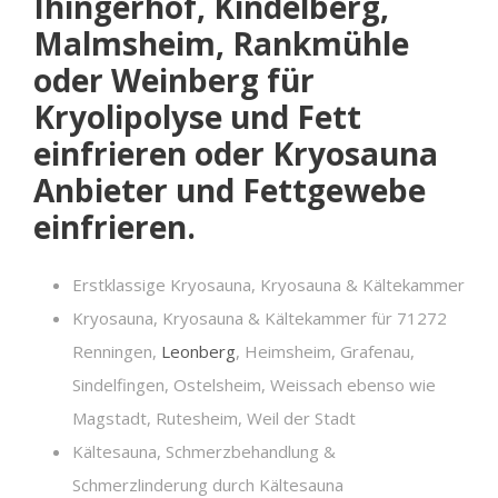
Ihingerhof, Kindelberg,
Malmsheim, Rankmühle
oder Weinberg für
Kryolipolyse und Fett
einfrieren oder Kryosauna
Anbieter und Fettgewebe
einfrieren.
Erstklassige Kryosauna, Kryosauna & Kältekammer
Kryosauna, Kryosauna & Kältekammer für 71272
Renningen,
Leonberg
, Heimsheim, Grafenau,
Sindelfingen, Ostelsheim, Weissach ebenso wie
Magstadt, Rutesheim, Weil der Stadt
Kältesauna, Schmerzbehandlung &
Schmerzlinderung durch Kältesauna