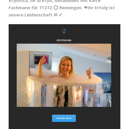
Kryovita, Ihr ☑️ Kryo, Gesundheit mit Kälte
Fachmann für 71272 ⭕ Renningen. ❤Ihr Erfolg ist
unsere Leidenschaft ✉ ✔.