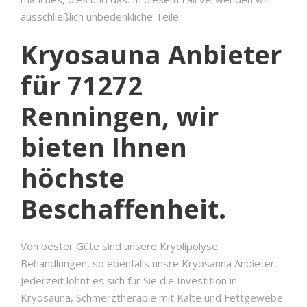
ausschließlich unbedenkliche Teile.
Kryosauna Anbieter
für 71272
Renningen, wir
bieten Ihnen
höchste
Beschaffenheit.
Von bester Güte sind unsere Kryolipolyse
Behandlungen, so ebenfalls unsre Kryosauna Anbieter.
Jederzeit lohnt es sich für Sie die Investition in
Kryosauna, Schmerztherapie mit Kälte und Fettgewebe