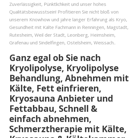
Zuverlässigkeit, Pünktlichkeit und unser hohes
Qualitätsbewusstsein! Profitieren Sie nicht bloß von
unserem Knowhow und jahre langer Erfahrung als Kryo,
Gesundheit mit Kälte Fachmann in Renningen, Magstadt,
Rutesheim, Weil der Stadt, Leonberg, Heimsheim,
Grafenau und Sindelfingen, Ostelsheim, Weissach..
Ganz egal ob Sie nach
Kryolipolyse, Kryolipolyse
Behandlung, Abnehmen mit
Kälte, Fett einfrieren,
Kryosauna Anbieter und
Fettabbau, Schnell &
einfach abnehmen,
Schmerztherapie mit Kälte,