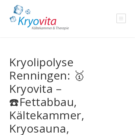
Kryolipolyse
Renningen: 🥇
Kryovita –
☎️Fettabbau,
Kältekammer,
Kryosauna,