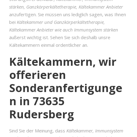
stärken, Ganzkörperkältetherapie, Kältekammer Anbieter
anzufertigen. Sie müssen uns lediglich sagen, was Ihnen
bei
Kältekammer und Ganzkörperkältetherapie,
Kältekammer Anbieter wie auch Immunsystem stärken
äußerst wichtig ist. Sehen Sie sich deshalb unsre
Kältekammern einmal ordentlicher an.
Kältekammern, wir
offerieren
Sonderanfertigunge
n in 73635
Rudersberg
Sind Sie der Meinung, dass
Kältekammer, Immunsystem