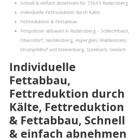
Schnell & einfach abnehmen für 73635 Rudersberg
Individuelle Fettreduktion durch Kälte
Fettreduktion & Fettabbau
Fettpolster abbauen in Rudersberg – Schlechtbach,
Oberndorf, Necklinsberg, Asperglen, Waldenstein,
Strümpfelhof und Steinenberg, Steinbach, Seelach
Individuelle
Fettabbau,
Fettreduktion durch
Kälte, Fettreduktion
& Fettabbau, Schnell
& einfach abnehmen