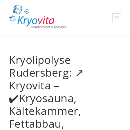
Kryolipolyse
Rudersberg: ↗️
Kryovita –
✔️Kryosauna,
Kältekammer,
Fettabbau,