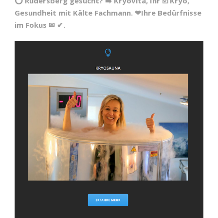
⭕ Rudersberg gesucht? ➡️ Kryovita, Ihr ☑️ Kryo,
Gesundheit mit Kälte Fachmann. ❤Ihre Bedürfnisse
im Fokus ✉ ✔.