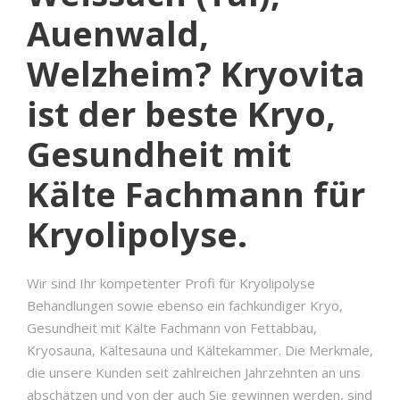
Auenwald,
Welzheim? Kryovita
ist der beste Kryo,
Gesundheit mit
Kälte Fachmann für
Kryolipolyse.
Wir sind Ihr kompetenter Profi für Kryolipolyse
Behandlungen sowie ebenso ein fachkundiger Kryo,
Gesundheit mit Kälte Fachmann von Fettabbau,
Kryosauna, Kältesauna und Kältekammer. Die Merkmale,
die unsere Kunden seit zahlreichen Jahrzehnten an uns
abschätzen und von der auch Sie gewinnen werden, sind