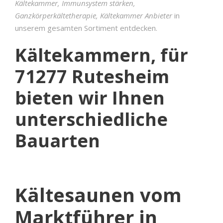
Kältekammer, Immunsystem stärken,
Ganzkörperkältetherapie, Kältekammer Anbieter
in
unserem gesamten Sortiment entdecken.
Kältekammern, für
71277 Rutesheim
bieten wir Ihnen
unterschiedliche
Bauarten
Kältesaunen vom
Marktführer in