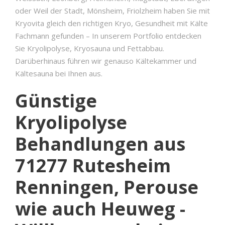
oder Weil der Stadt, Mönsheim, Friolzheim haben Sie mit
Kryovita gleich den richtigen Kryo, Gesundheit mit Kälte
Fachmann gefunden – In unserem Portfolio entdecken
Sie Kryolipolyse, Kryosauna und Fettabbau.
Darüberhinaus führen wir genauso Kältekammer und
Kältesauna bei Ihnen aus.
Günstige
Kryolipolyse
Behandlungen aus
71277 Rutesheim
Renningen, Perouse
wie auch Heuweg -