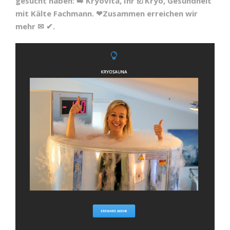
gesucht haben: ➡️ Kryovita, Ihr ☑️ Kryo, Gesundheit
mit Kälte Fachmann. ❤Zusammen erreichen wir
mehr ✉ ✔.