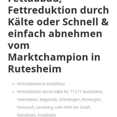
Fettreduktion durch
Kälte oder Schnell &
einfach abnehmen
vom
Marktchampion in
Rutesheim
Fettreduktion & Fettabbau
Fettreduktion durch Kälte für 71277 Rutesheim,
Heimsheim, Magstadt, Eberdingen, Renningen,
Weissach, Leonberg oder Weil der Stadt,
Mönsheim, Friolzheim