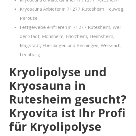
Kryosauna Anbieter in 71277 Rutesheim Heuweg,
Perouse
Fettgewebe einfrieren in 71277 Rutesheim, Weil
der Stadt, Mönsheim, Friolzheim, Heimsheim,
Magstadt, Eberdingen und Renningen, Weissach,
Leonberg
Kryolipolyse und
Kryosauna in
Rutesheim gesucht?
Kryovita ist Ihr Profi
für Kryolipolyse