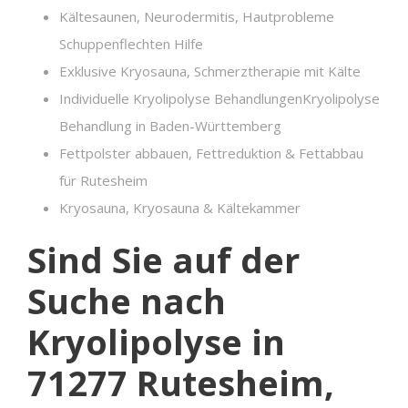
Kältesaunen, Neurodermitis, Hautprobleme
Schuppenflechten Hilfe
Exklusive Kryosauna, Schmerztherapie mit Kälte
Individuelle Kryolipolyse BehandlungenKryolipolyse
Behandlung in Baden-Württemberg
Fettpolster abbauen, Fettreduktion & Fettabbau
für Rutesheim
Kryosauna, Kryosauna & Kältekammer
Sind Sie auf der
Suche nach
Kryolipolyse in
71277 Rutesheim,