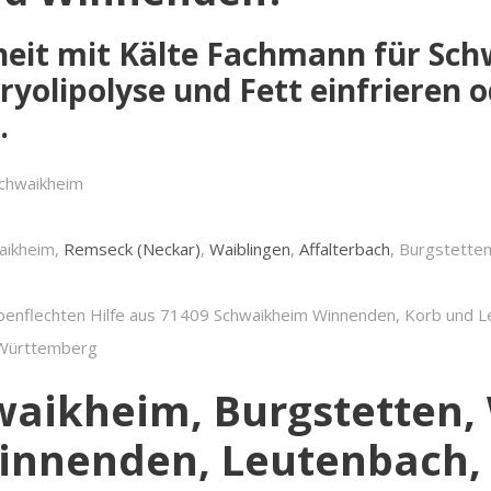
dheit mit Kälte Fachmann für Sc
yolipolyse und Fett einfrieren 
.
Schwaikheim
aikheim,
Remseck (Neckar)
,
Waiblingen
,
Affalterbach
, Burgstetten
penflechten Hilfe aus 71409 Schwaikheim Winnenden, Korb und 
n-Württemberg
waikheim, Burgstetten,
Winnenden, Leutenbach,