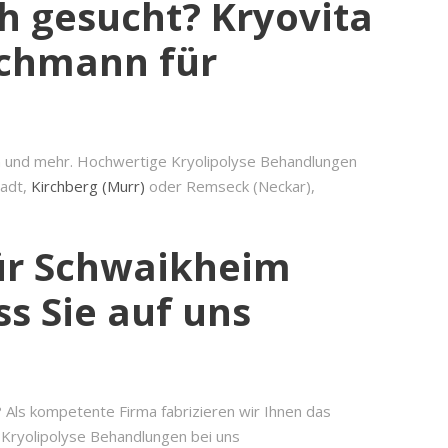
h gesucht? Kryovita
Fachmann für
ten und mehr. Hochwertige Kryolipolyse Behandlungen
tadt,
Kirchberg (Murr)
oder Remseck (Neckar),
ür Schwaikheim
s Sie auf uns
 Als kompetente Firma fabrizieren wir Ihnen das
e Kryolipolyse Behandlungen bei uns