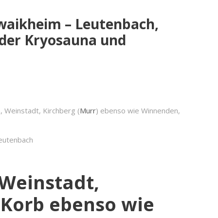
hwaikheim – Leutenbach,
oder Kryosauna und
, Weinstadt, Kirchberg (
Murr
) ebenso wie Winnenden,
Leutenbach
 Weinstadt,
 Korb ebenso wie