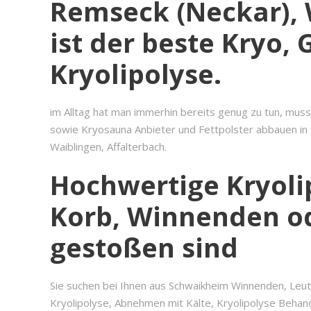
Remseck (Neckar), 
ist der beste Kryo,
Kryolipolyse.
im Alltag hat man immerhin bereits genug zu tun, mus
sowie Kryosauna Anbieter und Fettpolster abbauen in
Waiblingen, Affalterbach.
Hochwertige Kryol
Korb, Winnenden od
gestoßen sind
Sie suchen bei Ihnen aus Schwaikheim Winnenden, Leut
Kryolipolyse, Abnehmen mit Kälte, Kryolipolyse Behand