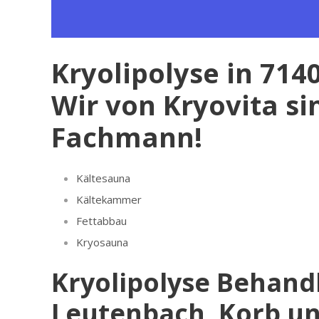
Kryolipolyse in 71
Wir von Kryovita si
Fachmann!
Kältesauna
Kältekammer
Fettabbau
Kryosauna
Kryolipolyse Behand
Leutenbach, Korb u