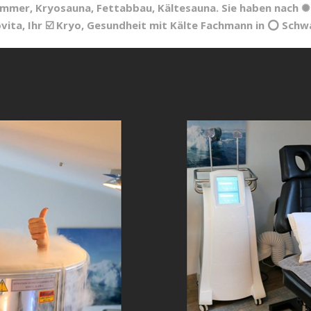
ammer, Kryosauna, Fettabbau, Kältesauna. Sie haben nach ✺ 
ita, Ihr ☑️ Kryo, Gesundheit mit Kälte Fachmann in ⭕ Schwa