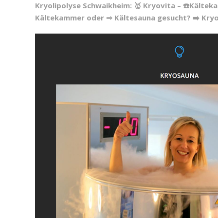
Kryolipolyse Schwaikheim: 🥇 Kryovita – ☎️Kältek
Kältekammer oder ⇒ Kältesauna gesucht? ➡️ Kryov