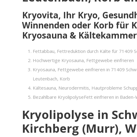
Kryovita, Ihr Kryo, Gesun
Winnenden oder Korb für Kr
Kryosauna & Kältekammer
Fettabbau, Fettreduktion durch Kälte für 71409 
Hochwertige Kryosauna, Fettgewebe einfrieren
Kryosauna, Fettgewebe einfrieren in 71409 Schw
Leutenbach, Korb
Kältesauna, Neurodermitis, Hautprobleme Schup
Bezahlbare KryolipolyseFett einfrieren in Bade
Kryolipolyse in Sch
Kirchberg (Murr), 