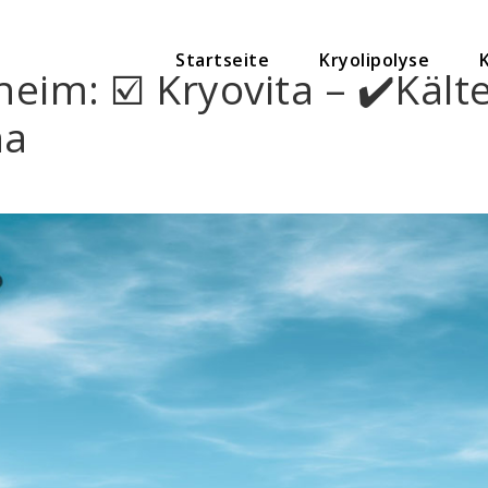
Startseite
Kryolipolyse
heim: ☑️ Kryovita – ✔️Kä
na