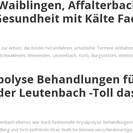
Waiblingen, Affalterbac
 Gesundheit mit Kälte 
s zur Arbeit, die Kinder herumfahren, erhebliche Termine einhal
 Schwaikheim, Winnenden, Leutenbach, Korb, Burgstetten, Weins
ipolyse Behandlungen f
er Leutenbach -Toll das
enbach ebenso wie Korb funktionelle Kryolipolyse Behandlungen?
lung und Fett einfrieren Ihrer Wahl.Sie können verschiedenartig