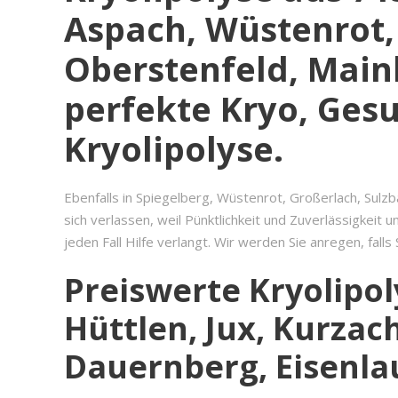
Aspach, Wüstenrot,
Oberstenfeld, Mainh
perfekte Kryo, Ges
Kryolipolyse.
Ebenfalls in Spiegelberg, Wüstenrot, Großerlach, Sulz
sich verlassen, weil Pünktlichkeit und Zuverlässigkeit
jeden Fall Hilfe verlangt. Wir werden Sie anregen, fal
Preiswerte Kryolipo
Hüttlen, Jux, Kurza
Dauernberg, Eisenla