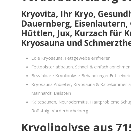
Kryovita, Ihr Kryo, Gesund
Dauernberg, Eisenlautern,
Hüttlen, Jux, Kurzach für
Kryosauna und Schmerzther
Edle Kryosauna, Fettgewebe einfrieren
Fettpolster abbauen, Schnell & einfach abnehmen
Bezahlbare Kryolipolyse BehandlungenFett einfr
Kryosauna Anbieter, Kryosauna & Kältekammer au
Mainhardt, Beilstein
Kältesaunen, Neurodermitis, Hautprobleme Schupp
Roßstaig, Vorderbüchelberg
Kryolipolyse aus 7