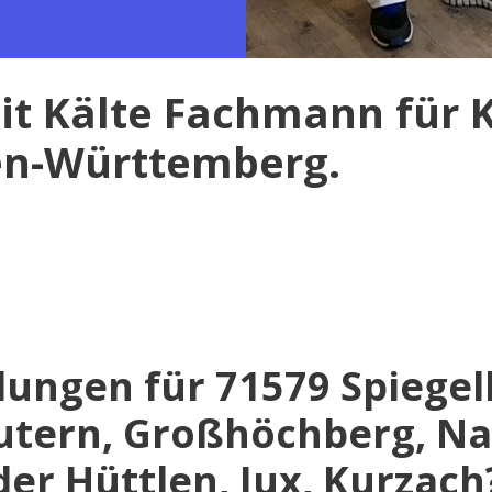
t Kälte Fachmann für K
en-Württemberg.
lungen für 71579 Spiege
utern, Großhöchberg, Na
er Hüttlen, Jux, Kurzach