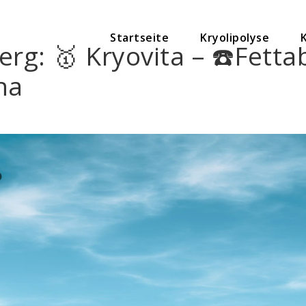
Startseite
Kryolipolyse
berg: 🥇 Kryovita – ☎️Fet
na