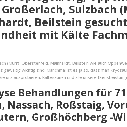
 Großerlach, Sulzbach (
ardt, Beilstein gesucht?
undheit mit Kälte Fach
bach (Murr), Oberstenfeld, Mainhardt, Beilstein wie auch Oppenwe
 uns gewaltig wichtig sind. Manchmal ist es ja so, dass man Kryosa
ls Sie uns ausprobieren. Kältesaunen und alle unsere Dienstleistu
lyse Behandlungen für 71
ch, Nassach, Roßstaig, V
utern, Großhöchberg -Wir