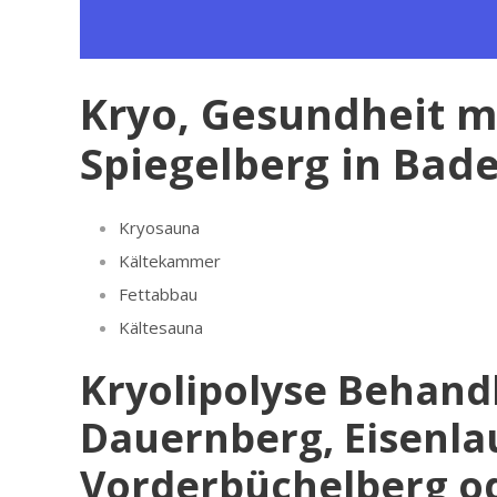
Kryo, Gesundheit mi
Spiegelberg in Bad
Kryosauna
Kältekammer
Fettabbau
Kältesauna
Kryolipolyse Behand
Dauernberg, Eisenla
Vorderbüchelberg od