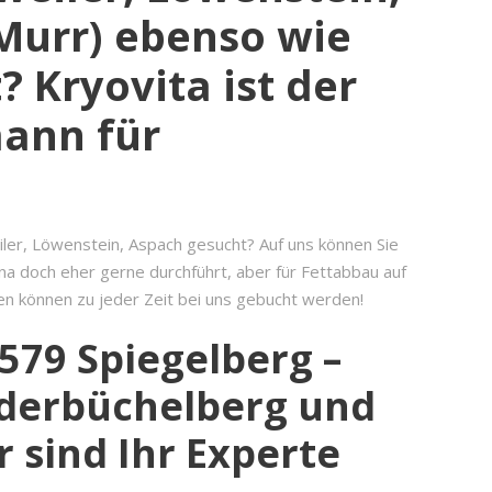
Murr) ebenso wie
 Kryovita ist der
mann für
iler, Löwenstein, Aspach gesucht? Auf uns können Sie
una doch eher gerne durchführt, aber für Fettabbau auf
ngen können zu jeder Zeit bei uns gebucht werden!
579 Spiegelberg –
orderbüchelberg und
 sind Ihr Experte