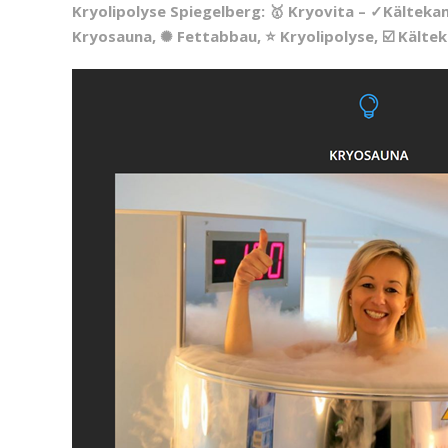
Kryolipolyse Spiegelberg: 🥇 Kryovita – ✓Kälteka
Kryosauna, ✺ Fettabbau, ⭐ Kryolipolyse, ☑️ Käl