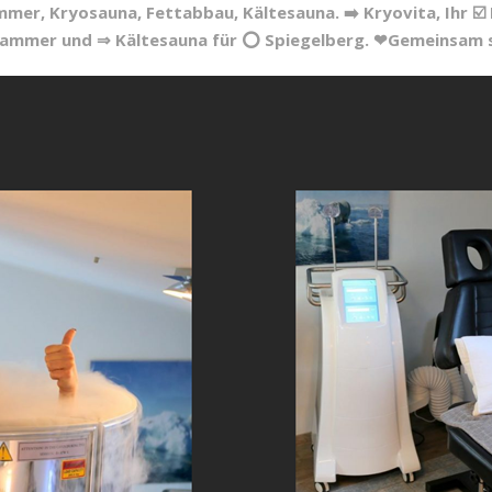
mmer, Kryosauna, Fettabbau, Kältesauna. ➡️ Kryovita, Ihr ☑
tekammer und ⇒ Kältesauna für ⭕ Spiegelberg. ❤Gemeinsam 