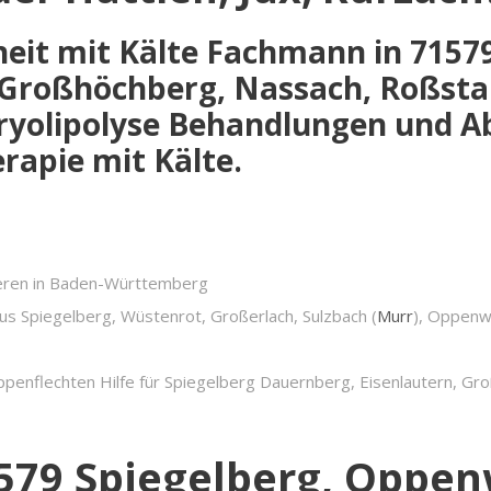
heit mit Kälte Fachmann in 71579
 Großhöchberg, Nassach, Roßsta
 Kryolipolyse Behandlungen und 
apie mit Kälte.
ieren in Baden-Württemberg
s Spiegelberg, Wüstenrot, Großerlach, Sulzbach (
Murr
), Oppenw
enflechten Hilfe für Spiegelberg Dauernberg, Eisenlautern, Gro
1579 Spiegelberg, Oppen