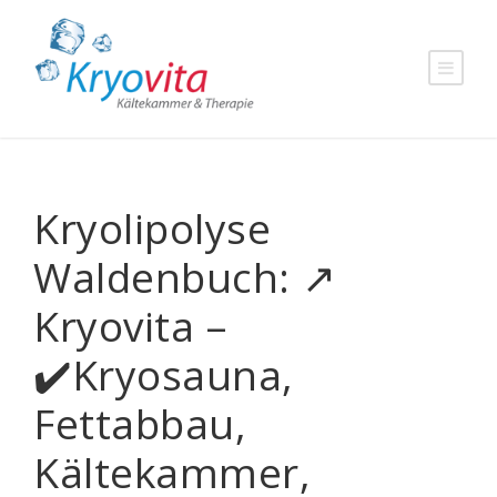
Kryolipolyse
Waldenbuch: ↗️
Kryovita –
✔️Kryosauna,
Fettabbau,
Kältekammer,