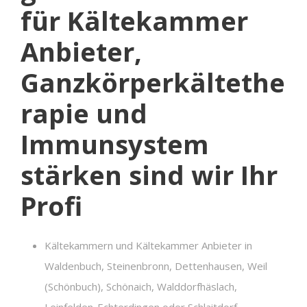
für Kältekammer
Anbieter,
Ganzkörperkältethe
rapie und
Immunsystem
stärken sind wir Ihr
Profi
Kältekammern und Kältekammer Anbieter in
Waldenbuch, Steinenbronn, Dettenhausen, Weil
(Schönbuch), Schönaich, Walddorfhäslach,
Leinfelden-Echterdingen oder Schlaitdorf,