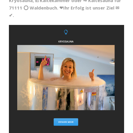
Kryosauna, ☑️ Kältekammer oder ⇒ Kältesauna für
71111 ⭕ Waldenbuch. ❤Ihr Erfolg ist unser Ziel ✉
✔.