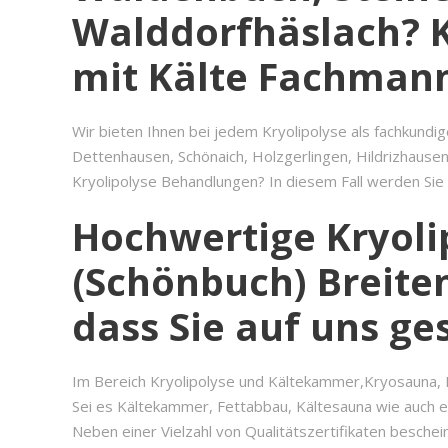
Walddorfhäslach? Kr
mit Kälte Fachmann 
Wir bieten Ihnen bei jedem Kryolipolyse als fachkund
Dettenhausen, Schönaich, Holzgerlingen, Hildrizhausen,
Kryolipolyse Behandlungen? In diesem Fall werden Sie
Hochwertige Kryoli
(Schönbuch) Breite
dass Sie auf uns ge
Im Bereich Kryolipolyse und Kältekammer,Kryosauna, F
Sei es Kältekammer, Fettabbau, Kältesauna wie auch e
Neben einer Vielzahl von Qualitätszertifikaten besche