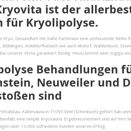
yovita ist der allerbes
für Kryolipolyse.
ige Kryo, Gesundheit mit Kälte Fachmann eine umfassende Reihe f
 Böblingen, Walddorfhäslach wie auch Altdorf, Waldenbuch, Steinen
 bei unserer Firma garantiert fündig. Hinzu kommt eine zügige u
polyse Behandlungen fü
nstein, Neuweiler und D
stoßen sind
ettabbau, Kältesauna in 71093 Weil (Schönbuch) gehört hab unmi
benfalls eine simple Kryosauna: Ergebnisorientiert und auf Ihre
inigen über 10.000 zufriedene Kunden unseren Erfolg.