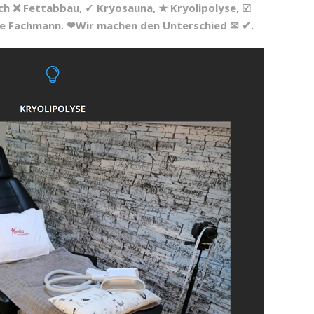
h ❌ Fettabbau, ✓ Kryosauna, ★ Kryolipolyse, ☑️
lte Fachmann. ❤Wir machen den Unterschied ✉ ✔.