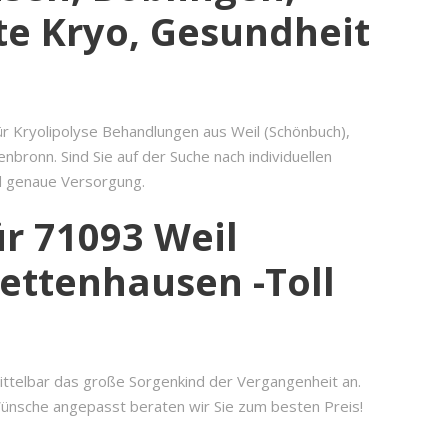
te Kryo, Gesundheit
ür Kryolipolyse Behandlungen aus Weil (Schönbuch),
bronn. Sind Sie auf der Suche nach individuellen
nd genaue Versorgung.
r 71093 Weil
ettenhausen -Toll
ttelbar das große Sorgenkind der Vergangenheit an.
 Wünsche angepasst beraten wir Sie zum besten Preis!