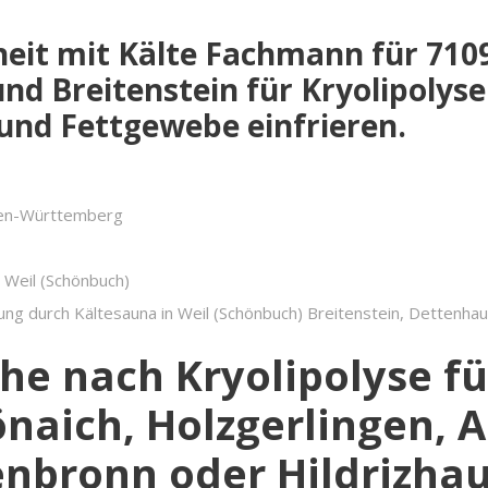
heit mit Kälte Fachmann für 710
nd Breitenstein für Kryolipolys
und Fettgewebe einfrieren.
den-Württemberg
n Weil (Schönbuch)
ng durch Kältesauna in Weil (Schönbuch) Breitenstein, Dettenha
che nach Kryolipolyse f
aich, Holzgerlingen, A
nbronn oder Hildrizhau