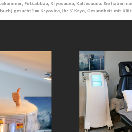
ltekammer, Fettabbau, Kryosauna, Kältesauna. Sie haben nac
uch) gesucht? ➡️ Kryovita, Ihr ☑️ Kryo, Gesundheit mit Kä