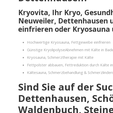
Kryovita, Ihr Kryo, Gesund
Neuweiler, Dettenhausen u
einfrieren oder Kryosauna 
Hochwertige Kryosauna, Fettgewebe einfrieren
Günstige KryolipolyseAbnehmen mit Kälte in Ba
Kryosauna, Schmerztherapie mit Kälte
Fettpolster abbauen, Fettreduktion durch Kälte i
Kältesauna, Schmerzbehandlung & Schmerzlinderu
Sind Sie auf der Su
Dettenhausen, Schön
Waldenbuch, Steine