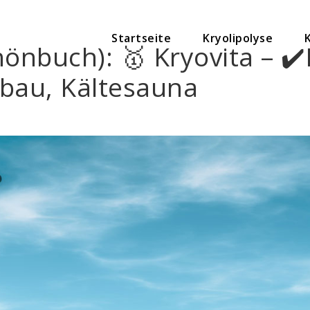
Startseite
Kryolipolyse
hönbuch): 🥇 Kryovita – ✔
bau, Kältesauna