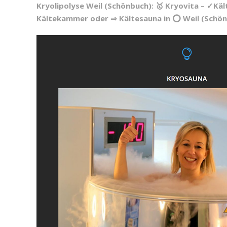
Kryolipolyse Weil (Schönbuch): 🥇 Kryovita – ✓Kä
Kältekammer oder ⇒ Kältesauna in ⭕ Weil (Schönb