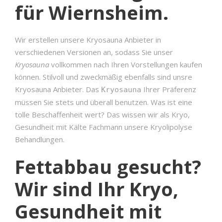
für Wiernsheim.
Wir erstellen unsere Kryosauna Anbieter in
verschiedenen Versionen an, sodass Sie unser
Kryosauna
vollkommen nach Ihren Vorstellungen kaufen
können. Stilvoll und zweckmäßig ebenfalls sind unsre
Kryosauna Anbieter. Das
Ihrer Präferenz
Kryosauna
müssen Sie stets und überall benutzen. Was ist eine
tolle Beschaffenheit wert? Das wissen wir als Kryo,
Gesundheit mit Kälte Fachmann unsere Kryolipolyse
Behandlungen.
Fettabbau gesucht?
Wir sind Ihr Kryo,
Gesundheit mit