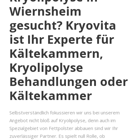
Wiernsheim
gesucht? Kryovita
ist Ihr Experte für
Kältekammern,
Kryolipolyse
Behandlungen oder
Kältekammer
Selbstverständlich fokussieren wir uns bei unserem
Angebot nicht bloß auf Kryolipolyse, denn auch im
Spezialgebiet von Fettpolster abbauen sind wir Ihr
zuverlässiger Partner. Es spielt null Rolle, ob