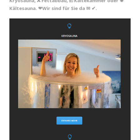
Kryosauna, ❌ Fettabbau, ☑️ Kältekammer oder ✹
Kältesauna. ❤Wir sind für Sie da ✉ ✔.