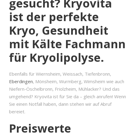
gesucht? Kryovita
ist der perfekte
Kryo, Gesundheit
mit Kälte Fachmann
für Kryolipolyse.
Ebenfalls für Wiernsheim, Weissach, Tiefenbronn,
Eberdingen
, Mönsheim, Wurmberg, Wimsheim wie auch
Niefern-Öschelbronn, Friolzheim, Mühlacker? Und das
umgehend? Kryovita ist für Sie da – gleich anrufen! Wenn
Sie einen Notfall haben, dann stehen wir auf Abruf
bereiet.
Preiswerte