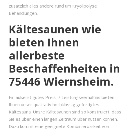
zusätzlich alles andere rund um Kryolipolyse
Behandlungen.
Kältesaunen wie
bieten Ihnen
allerbeste
Beschaffenheiten in
75446 Wiernsheim.
Ein äußerst gutes Preis- / Leistungsverhältnis bieten
Ihnen unser qualitativ hochklassig gefertigtes
Kältesauna. Unsre Kältesaunen sind so konstruiert, dass
Sie es über einen langen Zeitraum über nutzen können.
Dazu kommt eine geeignete Kombinierbarkeit von